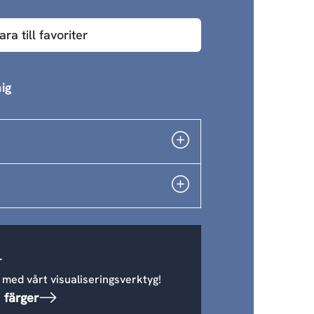
ara till favoriter
ig
r
 med vårt visualiseringsverktyg!
 färger