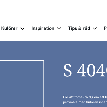
Hoppa till huvudinnehåll
Kulörer
Inspiration
Tips & råd
P
Items under Kulörer
Items under Inspiration
Items 
S 40
För att försäkra dig om ett 
provmåla med kulören innan