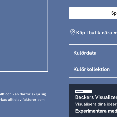
Sp
Köp i butik nära m
Kulördata
Kulörkollektion
llt och kan därför skilja sig
Beckers Visualize
rkas alltid av faktorer som
Visualisera dina idéer
Experimentera med