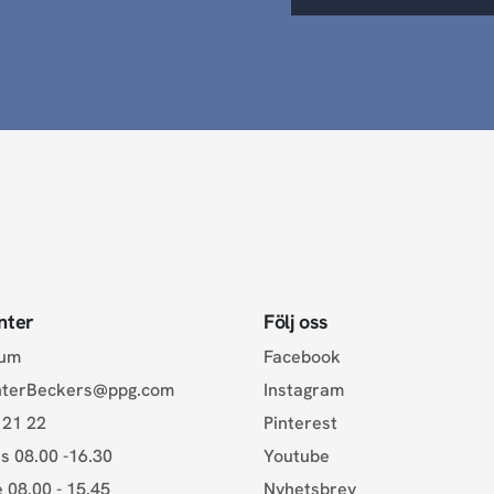
nter
Följ oss
rum
Facebook
nterBeckers@ppg.com
Instagram
 21 22
Pinterest
s 08.00 -16.30
Youtube
e 08.00 - 15.45
Nyhetsbrev