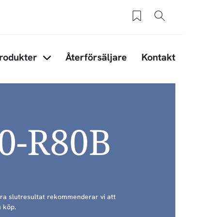
Sparade produkter
Sök
rodukter
Återförsäljare
Kontakt
under Tips & råd
Items under Produkter
40-R80B
bra slutresultat rekommenderar vi att
 köp.