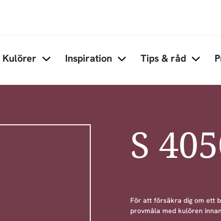
Hoppa till huvudinnehåll
Kulörer
Inspiration
Tips & råd
P
Items under Kulörer
Items under Inspiration
Items 
S 40
För att försäkra dig om ett 
provmåla med kulören innan