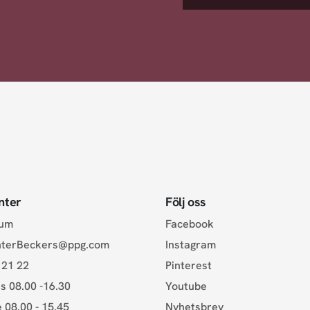
nter
Följ oss
rum
Facebook
nterBeckers@ppg.com
Instagram
 21 22
Pinterest
s 08.00 -16.30
Youtube
e 08.00 - 15.45
Nyhetsbrev