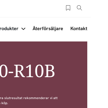
Sparade produkter
Sök
rodukter
Återförsäljare
Kontakt
under Tips & råd
Items under Produkter
50-R10B
bra slutresultat rekommenderar vi att
 köp.