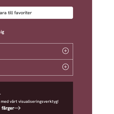
ara till favoriter
ig
r
 med vårt visualiseringsverktyg!
 färger