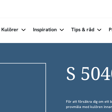
Hoppa till huvudinnehåll
Kulörer
Inspiration
Tips & råd
P
Items under Kulörer
Items under Inspiration
Items 
S 50
För att försäkra dig om ett 
provmåla med kulören innan