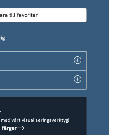
ara till favoriter
ig
r
 med vårt visualiseringsverktyg!
 färger