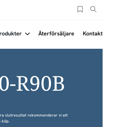
Sparade produkter
Sök
rodukter
Återförsäljare
Kontakt
under Tips & råd
Items under Produkter
40-R90B
bra slutresultat rekommenderar vi att
 köp.