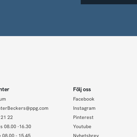
nter
Följ oss
rum
Facebook
nterBeckers@ppg.com
Instagram
 21 22
Pinterest
s 08.00 -16.30
Youtube
e 08.00 - 15.45
Nyhetsbrev