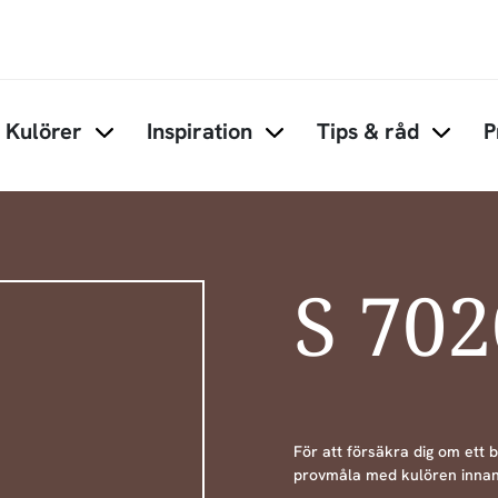
Hoppa till huvudinnehåll
Kulörer
Inspiration
Tips & råd
P
Items under Kulörer
Items under Inspiration
Items 
S 70
För att försäkra dig om ett 
provmåla med kulören innan