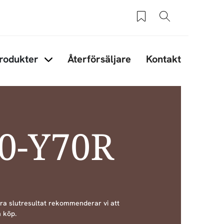
Sparade produkter
Sök
rodukter
Återförsäljare
Kontakt
under Tips & råd
Items under Produkter
20-Y70R
bra slutresultat rekommenderar vi att
 köp.