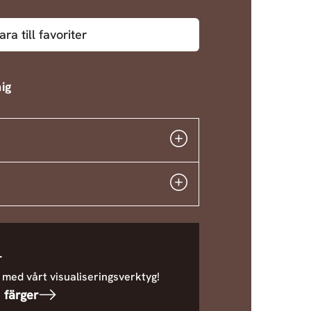
ara till favoriter
ig
r
 med vårt visualiseringsverktyg!
 färger