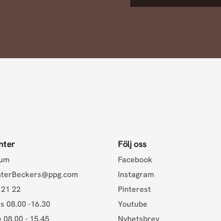
nter
Följ oss
rum
Facebook
nterBeckers@ppg.com
Instagram
 21 22
Pinterest
s 08.00 -16.30
Youtube
e 08.00 - 15.45
Nyhetsbrev