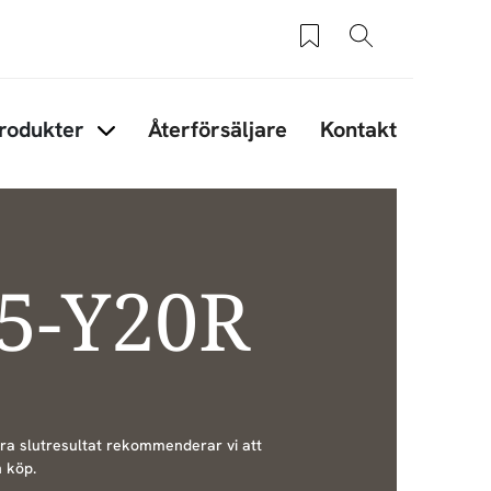
Sparade produkter
Sök
rodukter
Återförsäljare
Kontakt
under Tips & råd
Items under Produkter
05-Y20R
bra slutresultat rekommenderar vi att
 köp.