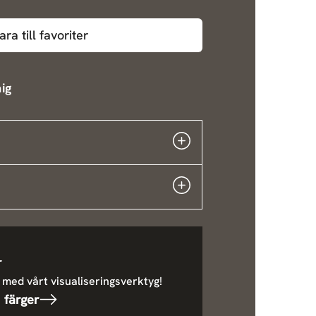
ara till favoriter
ig
r
 med vårt visualiseringsverktyg!
 färger