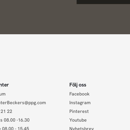
nter
Följ oss
rum
Facebook
nterBeckers@ppg.com
Instagram
 21 22
Pinterest
s 08.00 -16.30
Youtube
e 08.00 - 15.45
Nyhetsbrev