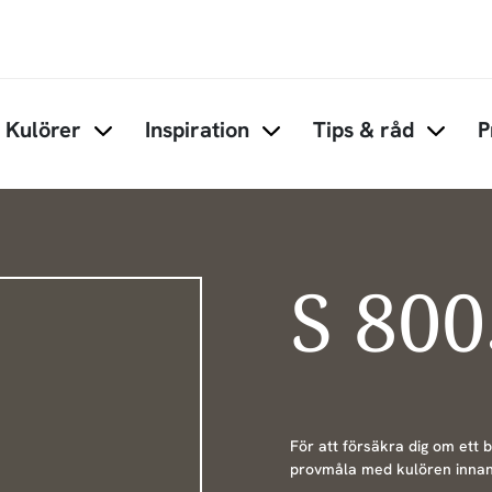
Hoppa till huvudinnehåll
Kulörer
Inspiration
Tips & råd
P
Items under Kulörer
Items under Inspiration
Items 
S 80
För att försäkra dig om ett 
provmåla med kulören innan