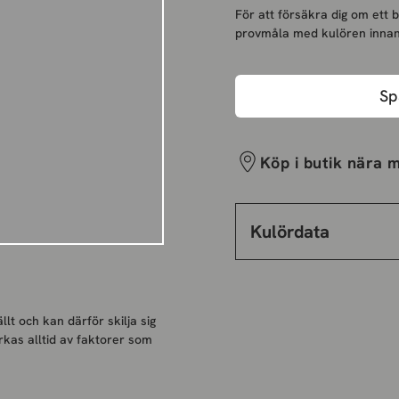
För att försäkra dig om ett 
provmåla med kulören innan
Sp
Köp i butik nära m
Kulördata
llt och kan därför skilja sig
rkas alltid av faktorer som