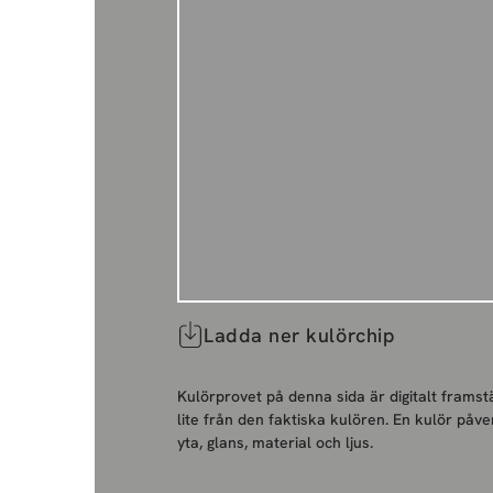
Ladda ner kulörchip
Kulörprovet på denna sida är digitalt framstä
lite från den faktiska kulören. En kulör påve
yta, glans, material och ljus.