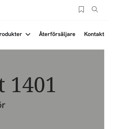
Sparade produkter
Sök
rodukter
Återförsäljare
Kontakt
under Tips & råd
Items under Produkter
t 1401
ör