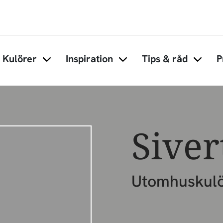
Hoppa till huvudinnehåll
Kulörer
Inspiration
Tips & råd
P
Items under Kulörer
Items under Inspiration
Items 
Siver
Utomhuskul