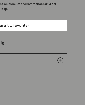
bra slutresultat rekommenderar vi att
 köp.
ara till favoriter
ig