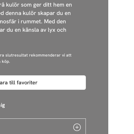
rå kulör som ger ditt hem en
d denna kulör skapar du en
tmosfär i rummet. Med den
ar du en känsla av lyx och
bra slutresultat rekommenderar vi att
 köp.
ara till favoriter
ig