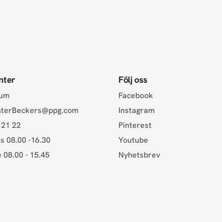
nter
Följ oss
rum
Facebook
nterBeckers@ppg.com
Instagram
 21 22
Pinterest
s 08.00 -16.30
Youtube
e 08.00 - 15.45
Nyhetsbrev