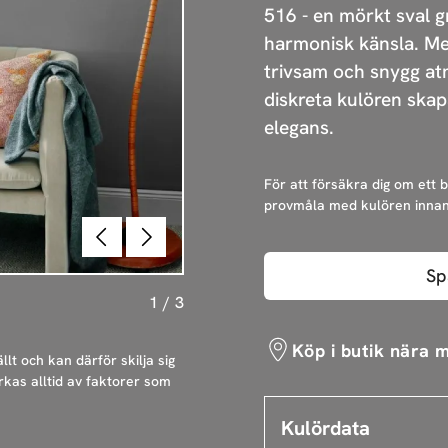
516 - en mörkt sval g
harmonisk känsla. Me
trivsam och snygg a
diskreta kulören skap
elegans.
För att försäkra dig om ett 
provmåla med kulören innan
Föregående
Nästa
Sp
1
/
3
Köp i butik nära m
llt och kan därför skilja sig
rkas alltid av faktorer som
Kulördata