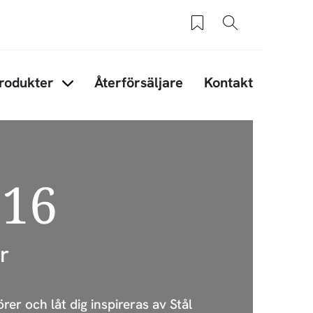
Sparade produkter
Sök
rodukter
Återförsäljare
Kontakt
under Tips & råd
Items under Produkter
516
r
er och låt dig inspireras av Stål