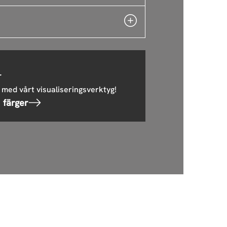
r
 med vårt visualiseringsverktyg!
 färger