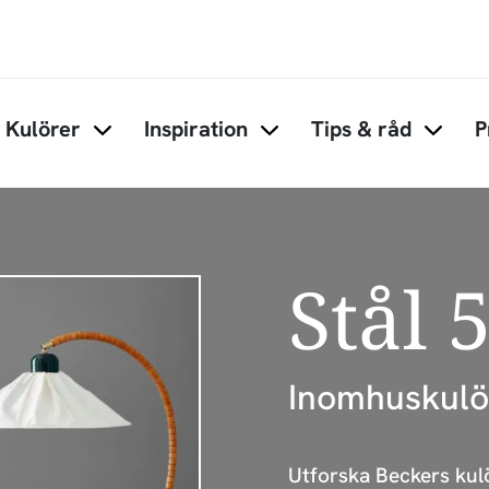
Hoppa till huvudinnehåll
Kulörer
Inspiration
Tips & råd
P
Items under Kulörer
Items under Inspiration
Items 
Stål 
Inomhuskulö
Utforska Beckers kulör