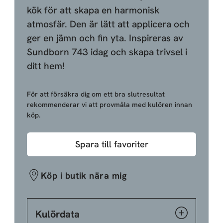
kök för att skapa en harmonisk
atmosfär. Den är lätt att applicera och
ger en jämn och fin yta. Inspireras av
Sundborn 743 idag och skapa trivsel i
ditt hem!
För att försäkra dig om ett bra slutresultat
rekommenderar vi att provmåla med kulören innan
köp.
Spara till favoriter
Köp i butik nära mig
Kulördata