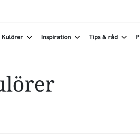
Hoppa till huvudinnehåll
Kulörer
Inspiration
Tips & råd
P
Items under Kulörer
Items under Inspiration
Items 
lörer