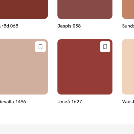
uröd 068
Jaspis 058
Sunds
evalla 1496
Umeå 1627
Vads