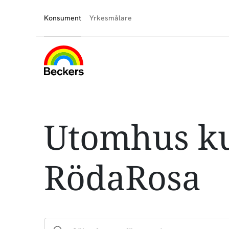
Konsument
Yrkesmålare
Utomhus ku
RödaRosa