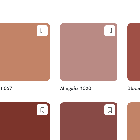
t 067
Alingsås 1620
Bloda