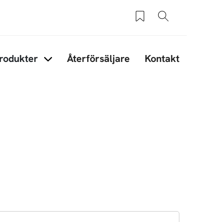
Sparade produkter
Sök
rodukter
Återförsäljare
Kontakt
under Tips & råd
Items under Produkter