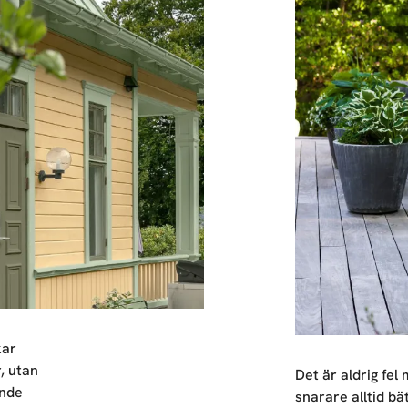
kar
, utan
Det är aldrig fel
ande
snarare alltid bä