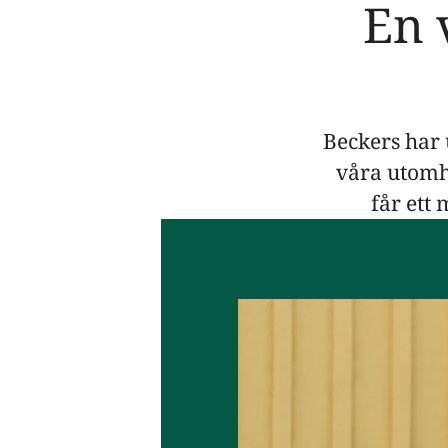
En 
Beckers har 
våra utomhu
får ett