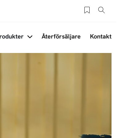
Sparade produkter
Sök
rodukter
Återförsäljare
Kontakt
under Tips & råd
Items under Produkter