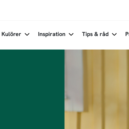
Hoppa till huvudinnehåll
Kulörer
Inspiration
Tips & råd
P
Items under Kulörer
Items under Inspiration
Items 