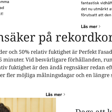
samma
fantastisk vidhäf
sad
det nu utmärkt at
t!
förutsatt att den 
Läs mer
säker på rekordkor
der och 50% relativ fuktighet är Perfekt Fasa
5 minuter. Vid besvärligare förhållanden, run
tiv fuktighet är den ändå regnsäker redan ef
ger fler möjliga målningsdagar och en längre 
Läs mer
Dags att