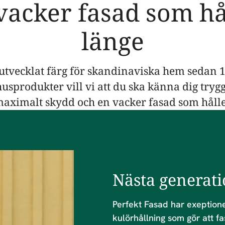
vacker fasad som hå
länge
utvecklat färg för skandinaviska hem sedan
sprodukter vill vi att du ska känna dig tryg
 maximalt skydd och en vacker fasad som hålle
Nästa generati
Perfekt Fasad har exeptione
kulörhållning som gör att fa