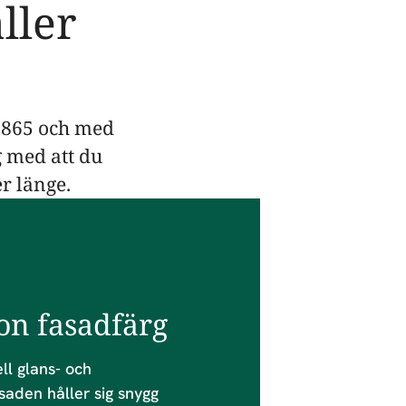
ller
 1865 och med
g med att du
r länge.
on fasadfärg
ll glans- och
saden håller sig snygg