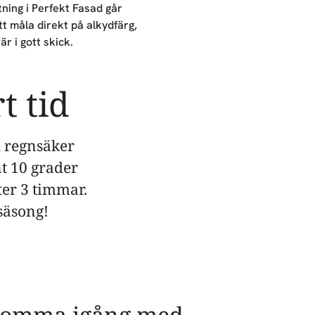
tning i Perfekt Fasad går
t måla direkt på alkydfärg,
är i gott skick.
t tid
d regnsäker
t 10 grader
ter 3 timmar.
säsong!
 komma igång med