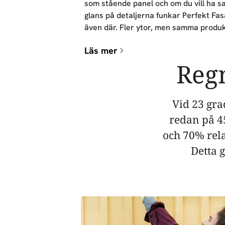
som stående panel och om du vill ha 
glans på detaljerna funkar Perfekt Fa
även där. Fler ytor, men samma produk
Läs mer
Regn
Vid 23 gra
redan på 4
och 70% rela
Detta 