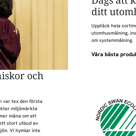
ditt utom
Upptäck hela sortim
utomhusmålning, insp
om systemmålning.
Våra bästa produ
skor och
ch var tex den första
ukter miljömärkta
 mer måna om att
ett stort utbud av
jön. Vi hymlar inte