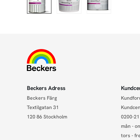
Beckers Adress
Kundce
Beckers Färg
Kundfo
Textilgatan 31
Kundce
120 86 Stockholm
0200-21
mån - on
tors - fr