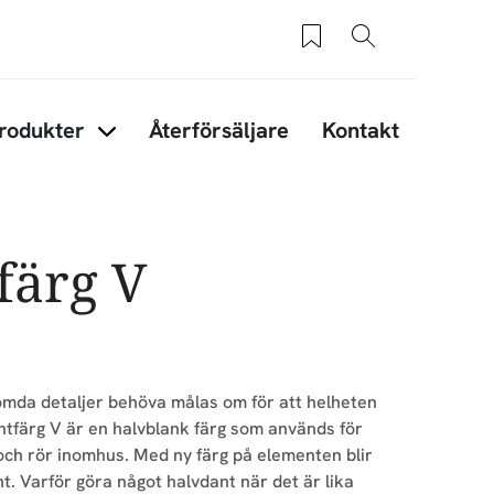
Sparade produkter
Sök
rodukter
Återförsäljare
Kontakt
under Tips & råd
Items under Produkter
färg V
lömda detaljer behöva målas om för att helheten
ntfärg V är en halvblank färg som används för
ch rör inomhus. Med ny färg på elementen blir
t. Varför göra något halvdant när det är lika