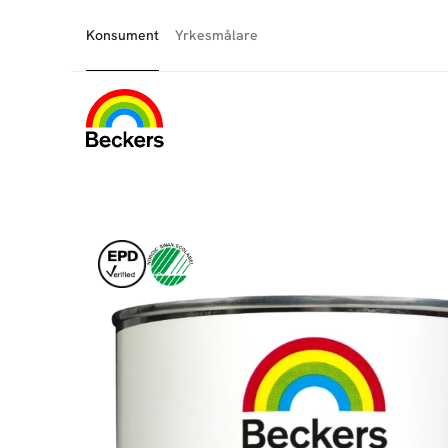
Konsument
Yrkesmålare