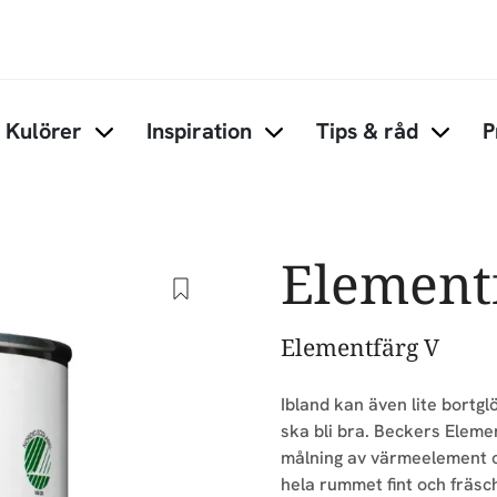
Hoppa till huvudinnehåll
Kulörer
Inspiration
Tips & råd
P
Items under Kulörer
Items under Inspiration
Items 
Element
Elementfärg V
Ibland kan även lite bortg
ska bli bra. Beckers Eleme
målning av värmeelement o
hela rummet fint och fräsch