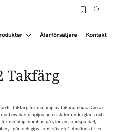
Sparade produkter
Sök
rodukter
Återförsäljare
Kontakt
under Tips & råd
Items under Produkter
2 Takfärg
lexfri takfärg för målning av tak inomhus. Den är
r med mycket släpljus och risk för underglans och
g för målning inomhus på ytor av sandspackel,
fiber, spån och gips samt väv etc*. Används i t.ex.