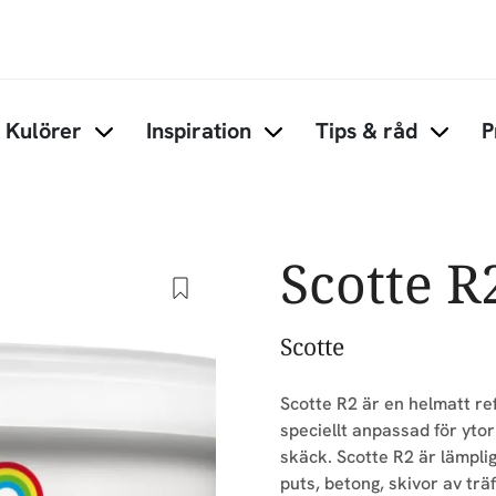
Hoppa till huvudinnehåll
Kulörer
Inspiration
Tips & råd
P
Items under Kulörer
Items under Inspiration
Items 
Scotte R
Scotte
Scotte R2 är en helmatt ref
speciellt anpassad för yto
skäck. Scotte R2 är lämpli
puts, betong, skivor av trä