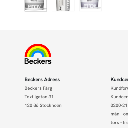
Beckers Adress
Kundce
Beckers Färg
Kundfo
Textilgatan 31
Kundce
120 86 Stockholm
0200-21
mån - on
tors - fr