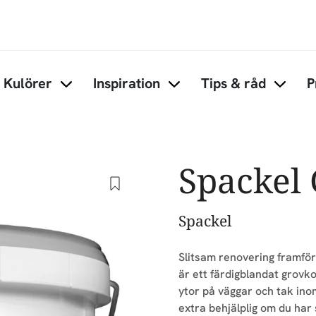
Hoppa till huvudinnehåll
Kulörer
Inspiration
Tips & råd
P
Items under Kulörer
Items under Inspiration
Items 
Spackel
Spackel
Slitsam renovering framför
är ett färdigblandat grovk
ytor på väggar och tak ino
extra behjälplig om du har s