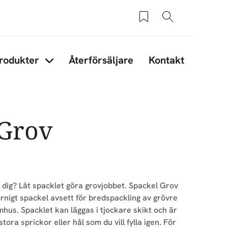
Sparade produkter
Sök
rodukter
Återförsäljare
Kontakt
under Tips & råd
Items under Produkter
 Grov
 dig? Låt spacklet göra grovjobbet. Spackel Grov
ornigt spackel avsett för bredspackling av grövre
mhus. Spacklet kan läggas i tjockare skikt och är
tora sprickor eller hål som du vill fylla igen. För