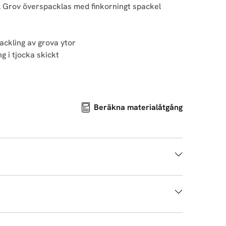
el Grov överspacklas med finkorningt spackel
ackling av grova ytor
g i tjocka skickt
Beräkna materialåtgång