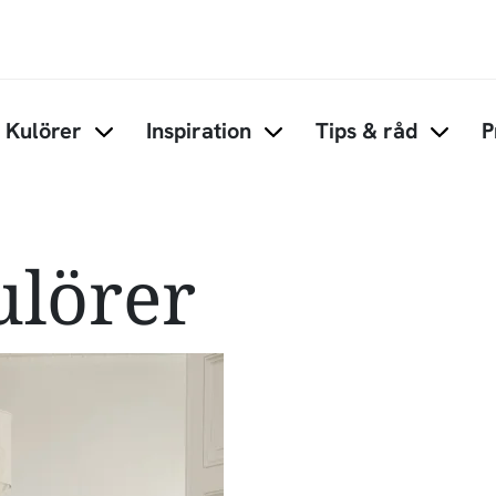
Hoppa till huvudinnehåll
Kulörer
Inspiration
Tips & råd
P
Items under Kulörer
Items under Inspiration
Items 
lörer