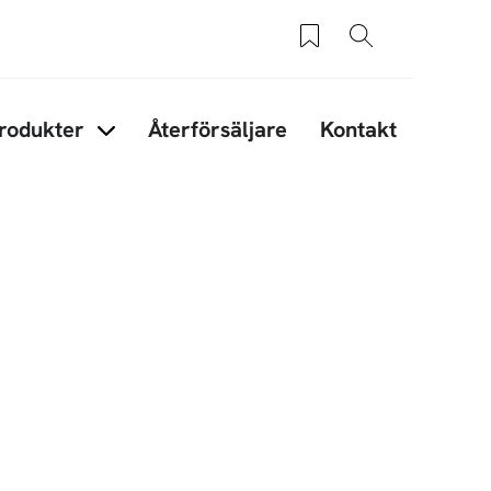
Sparade produkter
Sök
rodukter
Återförsäljare
Kontakt
under Tips & råd
Items under Produkter