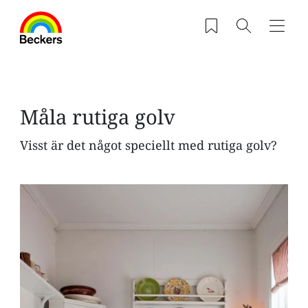
Hoppa till huvudinnehåll
Sparade produkter
Sök
Navig
Måla rutiga golv
Visst är det något speciellt med rutiga golv?