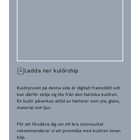
Ladda ner kulörchip
Kulörprovet på denna sida är digitalt framställt och
kan därför skilja sig lite från den faktiska kulören.
En kulör påverkas alltid av faktorer som yta, glans,
material och ljus.
För att försäkra dig om ett bra slutresultat
rekommenderar vi att provmåla med kulören innan
köp.