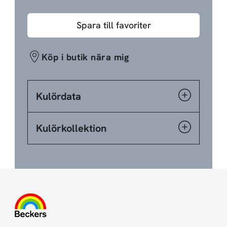
Spara till favoriter
Köp i butik nära mig
Kulördata
Kulörkollektion