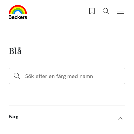
Hoppa till huvudinnehåll
Sparade produkter
Sök
Navig
Blå
Färg