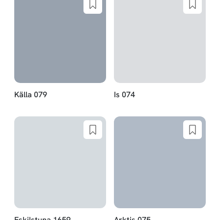
Källa 079
Is 074
Eskilstuna 1659
Arktis 075