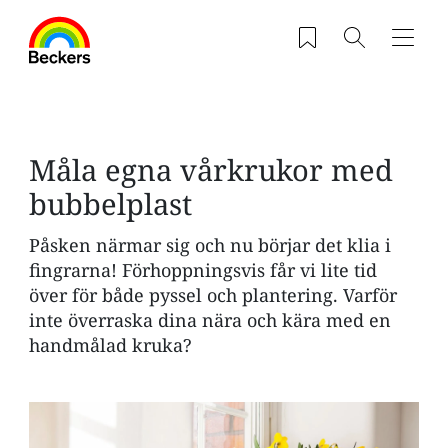
Hoppa till huvudinnehåll
Sparade produkter
Sök
Navig
Måla egna vårkrukor med
bubbelplast
Påsken närmar sig och nu börjar det klia i
fingrarna! Förhoppningsvis får vi lite tid
över för både pyssel och plantering. Varför
inte överraska dina nära och kära med en
handmålad kruka?